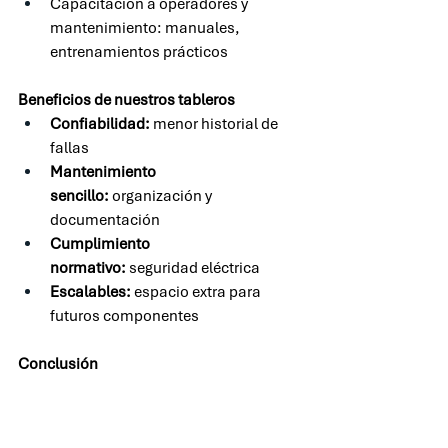
Capacitación a operadores y 
mantenimiento: manuales, 
entrenamientos prácticos
Beneficios de nuestros tableros
Confiabilidad:
 menor historial de 
fallas
Mantenimiento 
sencillo:
 organización y 
documentación
Cumplimiento 
normativo:
 seguridad eléctrica
Escalables:
 espacio extra para 
futuros componentes
Conclusión
Un tablero bien diseñado y fabricado es 
una inversión estratégica. En ACN lo 
abordamos con ingeniería de punta, 